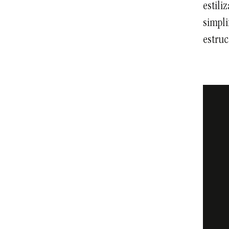
estili
simpli
estruc