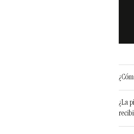
¿Cómo
¿La p
recib