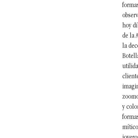
formas
observ
hoy dí
de la 
la dec
Botell
utilid
client
imagin
zoomor
y colo
forma
mítico
joyero