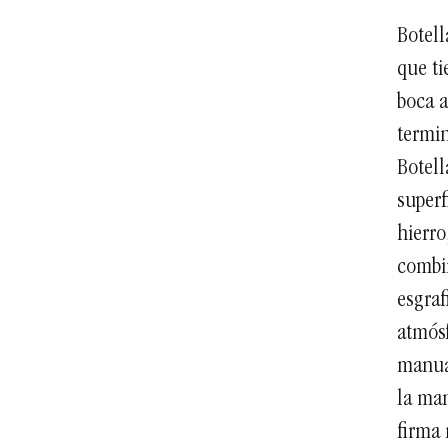
Botell
que ti
boca a
termin
Botell
superf
hierro
combin
esgraf
atmósf
manual
la man
firma 