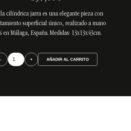
la cilíndrica jarra es una elegante pieza con
atamiento superficial único, realizado a mano
% en Málaga, España.
Medidas: 13x13x43cm.
Botella
-
+
AÑADIR AL CARRITO
cilíndrica
jarra
cantidad