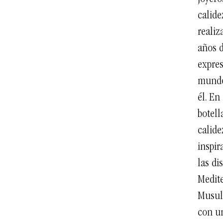
calide
reali
años d
expres
mundo,
él. En
botell
calide
inspir
las di
Medite
Musul
con un