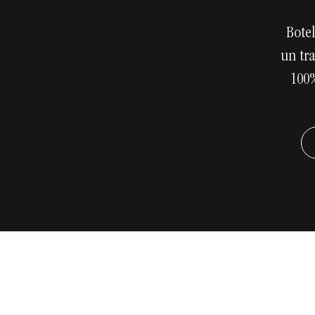
Botel
un tr
100