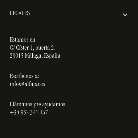
Quiénes somos
Gastos de envío
LEGALES
Premios
Aviso Legal
Nuestros cursos
Política de Privacidad
Estamos en:
Cerámica personalizada
C/ Císter 1, puerta 2.
Política de Cookies
Opiniones
29015 Málaga, España
Blog
Escríbenos a:
info@alfajar.es
Llámanos y te ayudamos:
+34 952 341 437