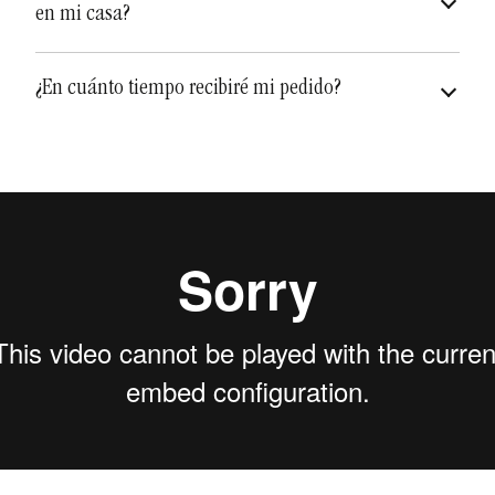
en mi casa?
diferentes y únicas
¿En cuánto tiempo recibiré mi pedido?
Depende de qué artículo sea, pero a los tiempos de
envío hay además que añadirle el
tiempo de
pueden variar
fabricación
que puede variar de una a dos semanas.
Teniendo en cuenta la fabricación y el envío, puede
recibir su pedido en un plazo de
dos semanas
aproximadamente.
Debe tenerse en cuenta que el proceso de fabricación
es totalmente artesanal y hay que respetar los
tiempos de secado y cocción, en algunos casos 2
cocciones, para que no haya roturas o resultados no
2 a 5 días para territorio
deseados en el acabado final.