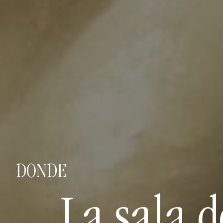
DONDE
La sala 