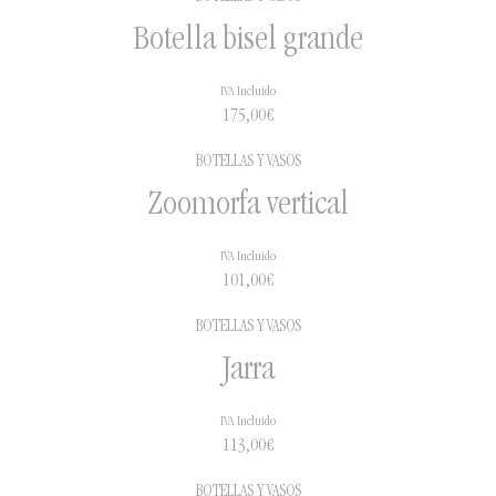
preguntarnos en info@alfajar.es y te informaremos
Botella bisel grande
sobre cómo proceder para pedirnos el modelo en
cuestión.
IVA Incluido
175,00
€
¡Gracias!
BOTELLAS Y VASOS
Zoomorfa vertical
IVA Incluido
101,00
€
BOTELLAS Y VASOS
Jarra
IVA Incluido
113,00
€
BOTELLAS Y VASOS