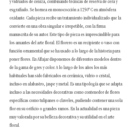
y vidriados de ceniza, combinando técnicas de reserva de cera y
esgrafiado.
Se hornea en monococción a 1250º C en atmósfera
oxidante.
Cada pieza recibe un tratamiento individualizado que la
convierte en una obra singular e irrepetible, con la firma
manuscrita de su autor.
Este tipo de pieza es imprescindible para
los amantes del arte floral. El florero es un recipiente o vaso con
función ornamental que se ha usado a lo largo de la historia para
poner flores. En Alfajar disponemos de diferentes modelos dentro
de la gama de gres y color. A lo largo de los años los más
habituales han sido fabricados en cerámica, vidrio o cristal,
incluso en alabastro, jaspe y metal. Es una tipología que se adapta
incluso a las necesidades decorativas como contenedor de flores
específicas como tulipanes o claveles, pudiendo contener una sola
flor en su orificio o grandes ramos. En la actualidad es una pieza
muy valorada por su belleza decorativa y su utilidad en el arte
floral.