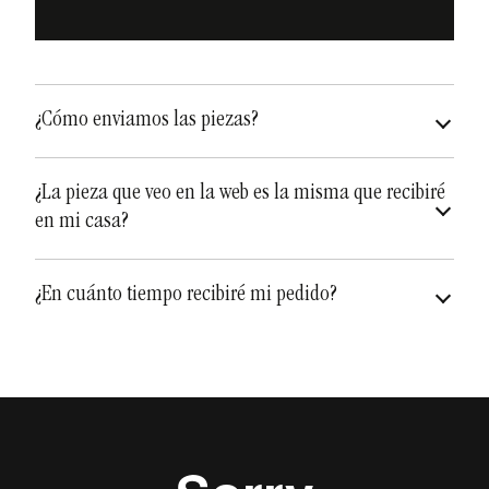
¿Cómo enviamos las piezas?
asegurados a todo riesgo
¿La pieza que veo en la web es la misma que recibiré
en mi casa?
diferentes y únicas
¿En cuánto tiempo recibiré mi pedido?
Depende de qué artículo sea, pero a los tiempos de
envío hay además que añadirle el
tiempo de
pueden variar
fabricación
que puede variar de una a dos semanas.
Teniendo en cuenta la fabricación y el envío, puede
recibir su pedido en un plazo de
dos semanas