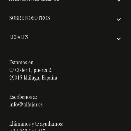
Envío asegurado
Preguntas frecuentes
Plazos de entrega
SOBRE NOSOTROS
Política de devoluciones
Quiénes somos
Gastos de envío
LEGALES
Premios
Aviso Legal
Nuestros cursos
Política de Privacidad
Estamos en:
Cerámica personalizada
C/ Císter 1, puerta 2.
Política de Cookies
Opiniones
29015 Málaga, España
Blog
Escríbenos a:
info@alfajar.es
Llámanos y te ayudamos: