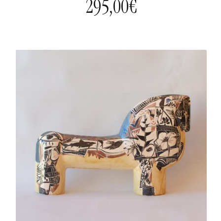
295,00
€