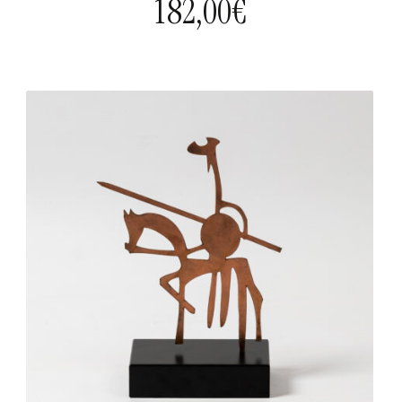
182,00
€