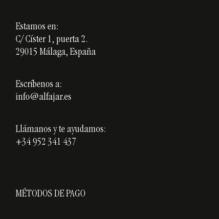
Aviso Legal
Nuestros cursos
Política de Privacidad
Estamos en:
Cerámica personalizada
C/ Císter 1, puerta 2.
Política de Cookies
Opiniones
29015 Málaga, España
Blog
Escríbenos a:
info@alfajar.es
Llámanos y te ayudamos:
+34 952 341 437
MÉTODOS DE PAGO