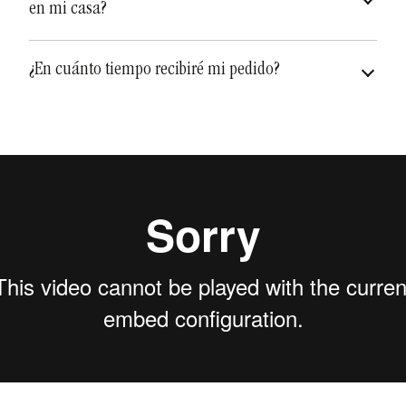
en mi casa?
diferentes y únicas
¿En cuánto tiempo recibiré mi pedido?
Depende de qué artículo sea, pero a los tiempos de
envío hay además que añadirle el
tiempo de
pueden variar
fabricación
que puede variar de una a dos semanas.
Teniendo en cuenta la fabricación y el envío, puede
recibir su pedido en un plazo de
dos semanas
aproximadamente.
Debe tenerse en cuenta que el proceso de fabricación
es totalmente artesanal y hay que respetar los
tiempos de secado y cocción, en algunos casos 2
cocciones, para que no haya roturas o resultados no
2 a 5 días para territorio
deseados en el acabado final.