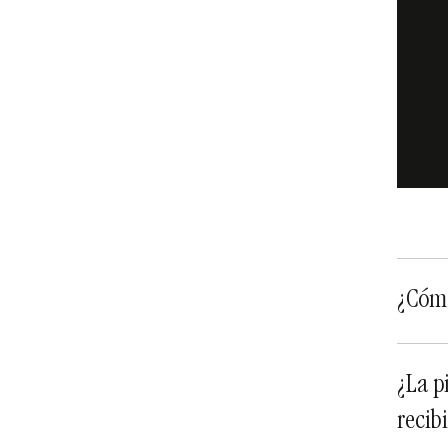
¿Cómo
¿La p
recib