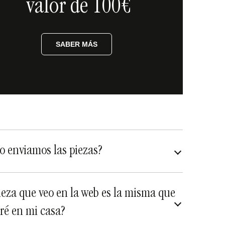
valor de 100€
SABER MÁS
 enviamos las piezas?
asegurados a todo riesgo
ieza que veo en la web es la misma que
iré en mi casa?