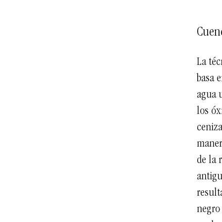
Cuenc
La téc
basa e
agua u
los óx
ceniz
manera
de la 
antigu
result
negro 