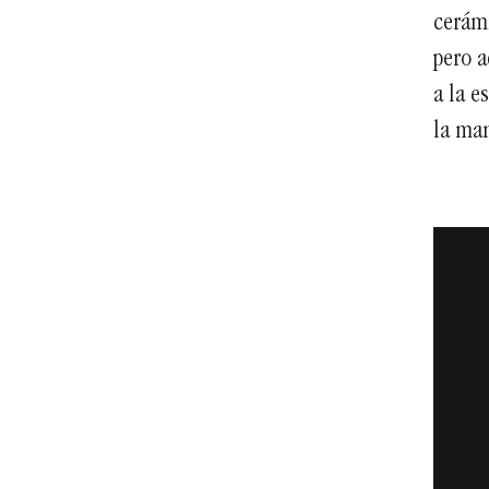
cerámi
pero a
a la e
la man