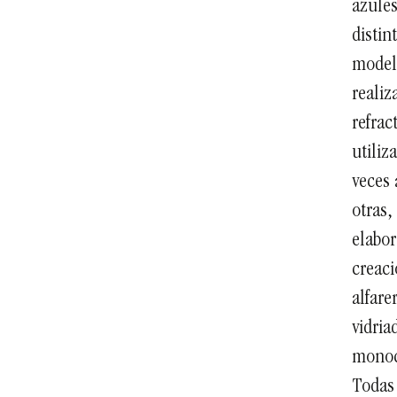
azules
distin
modelo
realiz
refrac
utiliz
veces 
otras,
elabor
creaci
alfare
vidria
monoco
Todas 