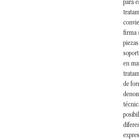
para e
tratam
convie
firma 
piezas
soport
en may
tratam
de for
denomi
técnic
posibi
difere
expre