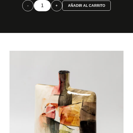
Botella
-
+
AÑADIR AL CARRITO
tensión
color
cantidad