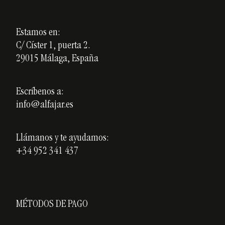
Aviso Legal
Nuestros cursos
Política de Privacidad
Estamos en:
Cerámica personalizada
C/ Císter 1, puerta 2.
Política de Cookies
Opiniones
29015 Málaga, España
Blog
Escríbenos a:
info@alfajar.es
Llámanos y te ayudamos:
+34 952 341 437
MÉTODOS DE PAGO