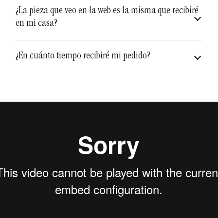
asegurados a todo riesgo
¿La pieza que veo en la web es la misma que recibiré
en mi casa?
diferentes y únicas
¿En cuánto tiempo recibiré mi pedido?
Depende de qué artículo sea, pero a los tiempos de
envío hay además que añadirle el
tiempo de
pueden variar
fabricación
que puede variar de una a dos semanas.
Teniendo en cuenta la fabricación y el envío, puede
recibir su pedido en un plazo de
dos semanas
aproximadamente.
Debe tenerse en cuenta que el proceso de fabricación
es totalmente artesanal y hay que respetar los
tiempos de secado y cocción, en algunos casos 2
cocciones, para que no haya roturas o resultados no