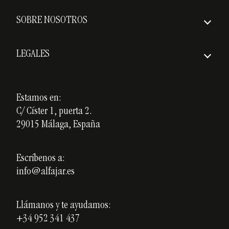
Preguntas frecuentes
Plazos de entrega
SOBRE NOSOTROS
Política de devoluciones
Quiénes somos
Gastos de envío
LEGALES
Premios
Aviso Legal
Nuestros cursos
Política de Privacidad
Estamos en:
Cerámica personalizada
C/ Císter 1, puerta 2.
Política de Cookies
Opiniones
29015 Málaga, España
Blog
Escríbenos a:
info@alfajar.es
Llámanos y te ayudamos:
+34 952 341 437