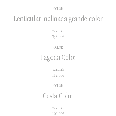
En el caso de que no tengamos stock, puedes
COLOR
preguntarnos en info@alfajar.es y te informaremos
Lenticular inclinada grande color
sobre cómo proceder para pedirnos el modelo en
cuestión.
IVA Incluido
235,00
€
¡Gracias!
COLOR
Pagoda Color
IVA Incluido
112,00
€
COLOR
Cesta Color
IVA Incluido
100,00
€