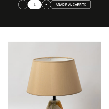
Lámpara
-
+
AÑADIR AL CARRITO
cónica
color
cantidad