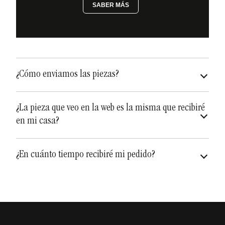
SABER MÁS
¿Cómo enviamos las piezas?
asegurados a todo riesgo
¿La pieza que veo en la web es la misma que recibiré
en mi casa?
diferentes y únicas
¿En cuánto tiempo recibiré mi pedido?
Depende de qué artículo sea, pero a los tiempos de
envío hay además que añadirle el
tiempo de
pueden variar
fabricación
que puede variar de una a dos semanas.