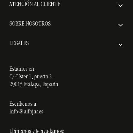
ATENCIÓN AL CLIENTE
Envío asegurado
Preguntas frecuentes
Plazos de entrega
SOBRE NOSOTROS
Política de devoluciones
Quiénes somos
Gastos de envío
LEGALES
Premios
Aviso Legal
Nuestros cursos
Política de Privacidad
Estamos en:
Cerámica personalizada
C/ Císter 1, puerta 2.
Política de Cookies
Opiniones
29015 Málaga, España
Blog
Escríbenos a:
info@alfajar.es
Llámanos y te ayudamos: