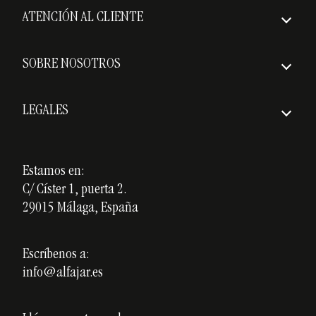
Cómo hacer un pedido
ATENCIÓN AL CLIENTE
Envío asegurado
Preguntas frecuentes
Plazos de entrega
SOBRE NOSOTROS
Política de devoluciones
Quiénes somos
Gastos de envío
LEGALES
Premios
Aviso Legal
Nuestros cursos
Política de Privacidad
Estamos en:
Cerámica personalizada
C/ Císter 1, puerta 2.
Política de Cookies
Opiniones
29015 Málaga, España
Blog
Escríbenos a:
info@alfajar.es