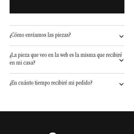
¿Cómo enviamos las piezas?
asegurados a todo riesgo
¿La pieza que veo en la web es la misma que recibiré
en mi casa?
diferentes y únicas
¿En cuánto tiempo recibiré mi pedido?
Depende de qué artículo sea, pero a los tiempos de
envío hay además que añadirle el
tiempo de
pueden variar
fabricación
que puede variar de una a dos semanas.
Teniendo en cuenta la fabricación y el envío, puede