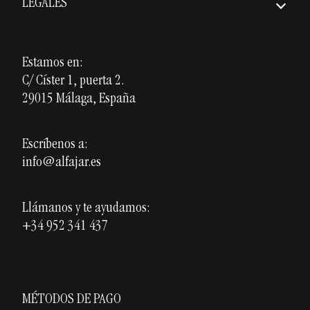
LEGALES
Premios
Aviso Legal
Nuestros cursos
Política de Privacidad
Estamos en:
Cerámica personalizada
C/ Císter 1, puerta 2.
Política de Cookies
Opiniones
29015 Málaga, España
Blog
Escríbenos a:
info@alfajar.es
Llámanos y te ayudamos:
+34 952 341 437
MÉTODOS DE PAGO