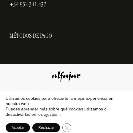
+34 952 341 437
MÉTODOS DE PAGO
AVISO LEGAL
Utilizamos cookies para ofrecerte la mejor experiencia en
nuestra web.
|
POL. DE PRIVACIDAD
Puedes aprender más sobre qué cookies utilizamos o
desactivarlas en los
ajustes
.
|
POL. DE COOKIES
|
CERRAR EL BANNER DE COOKI
Aceptar
Rechazar
DISEÑO WEB PLAND CREATIVOS