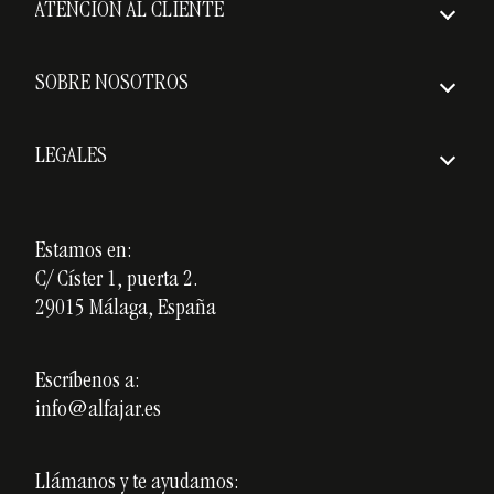
ATENCIÓN AL CLIENTE
Envío asegurado
Preguntas frecuentes
Plazos de entrega
SOBRE NOSOTROS
Política de devoluciones
Quiénes somos
Gastos de envío
LEGALES
Premios
Aviso Legal
Nuestros cursos
Política de Privacidad
Estamos en:
Cerámica personalizada
C/ Císter 1, puerta 2.
Política de Cookies
Opiniones
29015 Málaga, España
Blog
Escríbenos a:
info@alfajar.es
Llámanos y te ayudamos: